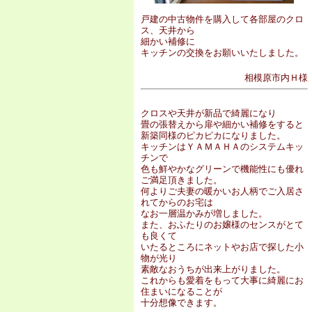
戸建の中古物件を購入して各部屋のクロ
ス、天井から
細かい補修に
キッチンの交換をお願いいたしました。
相模原市内Ｈ様
クロスや天井が新品で綺麗になり
畳の張替えから扉や細かい補修をすると
新築同様のピカピカになりました。
キッチンはＹＡＭＡＨＡのシステムキッ
チンで
色も鮮やかなグリーンで機能性にも優れ
ご満足頂きました。
何よりご夫妻の暖かいお人柄でご入居さ
れてからのお宅は
なお一層温かみが増しました。
また、おふたりのお嬢様のセンスがとて
も良くて
いたるところにネットやお店で探した小
物が光り
素敵なおうちが出来上がりました。
これからも愛着をもって大事に綺麗にお
住まいになることが
十分想像できます。