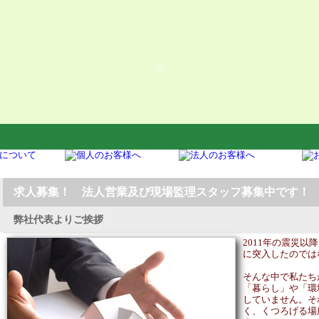
ホ
求人募集！ 法人営業及び現場監理スタッフ募集中です！
弊社代表よりご挨拶
2011年の震災
に突入したのでは
そんな中で私たち
「暮らし」や「環
していません。そ
く、くつろげる場