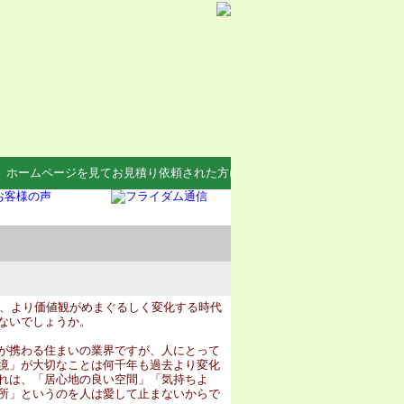
ームページを見てお見積り依頼された方にＱｕｏカードプレゼント中！
以降、より価値観がめまぐるしく変化する時代
ないでしょうか。
が携わる住まいの業界ですが、人にとって
境」が大切なことは何千年も過去より変化
れは、「居心地の良い空間」「気持ちよ
所」というのを人は愛して止まないからで