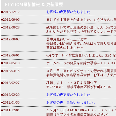
FLYDOM最新情報 ＆ 更新履歴
■2012/12/12
お客様の声更新いたしました
■2012/09/06
９月です！背景をかえました。もう秋なのに
■2012/08/28
残暑厳しいですが最後の暑い夏！がんばって
わせいただきお見積もり依頼でＱｕｏカード
■2012/08/02
暑中お見舞い申し上げます
毎日暑い日が続きますががんばって乗り切り
背景は花火にしました～
■2012/06/01
6月です！ＨＰ背景変更いたしました。動く
■2012/05/18
ホームページの背景を新緑の季節＆ＦＬＹＤ
■2012/03/15
４月１日 東京ビッグサイトで行われる耐震
参加費無料で有名駅弁昼食付 お子様に人気
■2012/02/27
移転します・・・３月より新住所
〒252-0313 相模原市南区松が枝町4-2-102
■2012/02/20
お客様の声更新いたしました
■2012/01/30
お客様の声 更新いたしました。
■2011/12/01
１２月１０日ＡＭ10：00～Ｌａ・Ｔａｂｌ
開催（※フライダム通信ご確認ください）