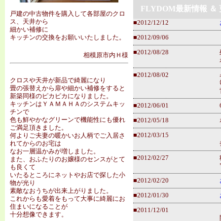
FLYDOM最新情報 ＆
戸建の中古物件を購入して各部屋のクロ
ス、天井から
■2012/12/12
細かい補修に
キッチンの交換をお願いいたしました。
■2012/09/06
■2012/08/28
相模原市内Ｈ様
■2012/08/02
クロスや天井が新品で綺麗になり
畳の張替えから扉や細かい補修をすると
新築同様のピカピカになりました。
キッチンはＹＡＭＡＨＡのシステムキッ
■2012/06/01
チンで
色も鮮やかなグリーンで機能性にも優れ
■2012/05/18
ご満足頂きました。
■2012/03/15
何よりご夫妻の暖かいお人柄でご入居さ
れてからのお宅は
なお一層温かみが増しました。
■2012/02/27
また、おふたりのお嬢様のセンスがとて
も良くて
いたるところにネットやお店で探した小
■2012/02/20
物が光り
素敵なおうちが出来上がりました。
■2012/01/30
これからも愛着をもって大事に綺麗にお
住まいになることが
■2011/12/01
十分想像できます。