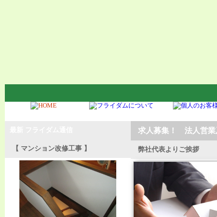
最新 フライダム通信
求人募集！ 法人営業
【 マンション改修工事 】
弊社代表よりご挨拶