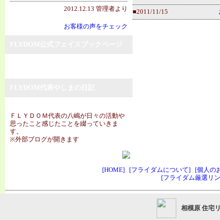
2012.12.13 管理者より
■2011/11/15
お客様の声をチェック
FLYDOM公式フェイスブックページ
FLYDOM代表やしまの日記
ＦＬＹＤＯＭ代表の八嶋が日々の活動や
思ったこと感じたことを綴っていきま
す。
※外部ブログが開きます
[HOME]
[フライダムについて]
[個人の
[フライダム厳選リン
相模原 住宅