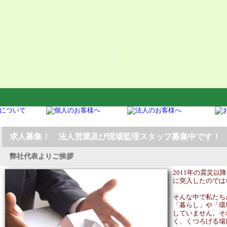
ホ
求人募集！ 法人営業及び現場監理スタッフ募集中です！
弊社代表よりご挨拶
2011年の震災
に突入したのでは
そんな中で私たち
「暮らし」や「環
していません。そ
く、くつろげる場