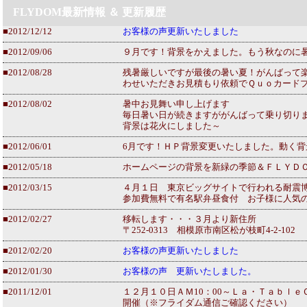
FLYDOM最新情報 ＆ 更新履歴
■2012/12/12
お客様の声更新いたしました
■2012/09/06
９月です！背景をかえました。もう秋なのに
■2012/08/28
残暑厳しいですが最後の暑い夏！がんばって
わせいただきお見積もり依頼でＱｕｏカード
■2012/08/02
暑中お見舞い申し上げます
毎日暑い日が続きますががんばって乗り切り
背景は花火にしました～
■2012/06/01
6月です！ＨＰ背景変更いたしました。動く
■2012/05/18
ホームページの背景を新緑の季節＆ＦＬＹＤ
■2012/03/15
４月１日 東京ビッグサイトで行われる耐震
参加費無料で有名駅弁昼食付 お子様に人気
■2012/02/27
移転します・・・３月より新住所
〒252-0313 相模原市南区松が枝町4-2-102
■2012/02/20
お客様の声更新いたしました
■2012/01/30
お客様の声 更新いたしました。
■2011/12/01
１２月１０日ＡＭ10：00～Ｌａ・Ｔａｂｌ
開催（※フライダム通信ご確認ください）