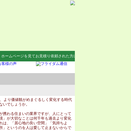
ームページを見てお見積り依頼された方にＱｕｏカードプレゼント中！
以降、より価値観がめまぐるしく変化する時代
ないでしょうか。
が携わる住まいの業界ですが、人にとって
境」が大切なことは何千年も過去より変化
れは、「居心地の良い空間」「気持ちよ
所」というのを人は愛して止まないからで