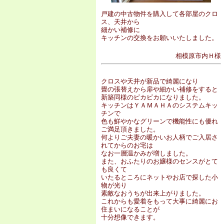
戸建の中古物件を購入して各部屋のクロ
ス、天井から
細かい補修に
キッチンの交換をお願いいたしました。
相模原市内Ｈ様
クロスや天井が新品で綺麗になり
畳の張替えから扉や細かい補修をすると
新築同様のピカピカになりました。
キッチンはＹＡＭＡＨＡのシステムキッ
チンで
色も鮮やかなグリーンで機能性にも優れ
ご満足頂きました。
何よりご夫妻の暖かいお人柄でご入居さ
れてからのお宅は
なお一層温かみが増しました。
また、おふたりのお嬢様のセンスがとて
も良くて
いたるところにネットやお店で探した小
物が光り
素敵なおうちが出来上がりました。
これからも愛着をもって大事に綺麗にお
住まいになることが
十分想像できます。