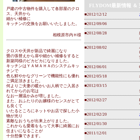
FLYDOM最新情報 ＆
戸建の中古物件を購入して各部屋のクロ
ス、天井から
■2012/12/12
細かい補修に
キッチンの交換をお願いいたしました。
■2012/09/06
■2012/08/28
相模原市内Ｈ様
■2012/08/02
クロスや天井が新品で綺麗になり
畳の張替えから扉や細かい補修をすると
新築同様のピカピカになりました。
キッチンはＹＡＭＡＨＡのシステムキッ
■2012/06/01
チンで
色も鮮やかなグリーンで機能性にも優れ
■2012/05/18
ご満足頂きました。
■2012/03/15
何よりご夫妻の暖かいお人柄でご入居さ
れてからのお宅は
なお一層温かみが増しました。
■2012/02/27
また、おふたりのお嬢様のセンスがとて
も良くて
いたるところにネットやお店で探した小
■2012/02/20
物が光り
素敵なおうちが出来上がりました。
■2012/01/30
これからも愛着をもって大事に綺麗にお
住まいになることが
■2011/12/01
十分想像できます。