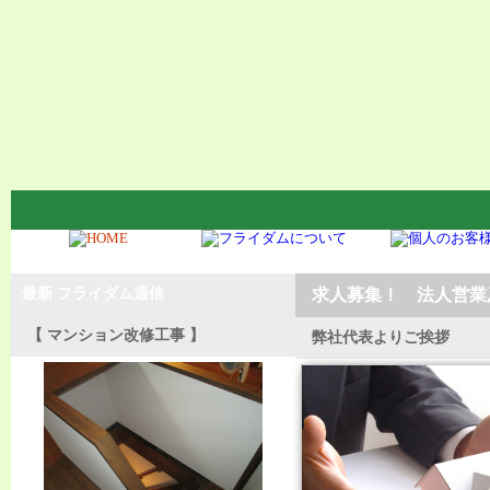
最新 フライダム通信
求人募集！ 法人営業
【 マンション改修工事 】
弊社代表よりご挨拶