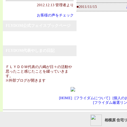
2012.12.13 管理者より
■2011/11/15
お客様の声をチェック
FLYDOM公式フェイスブックページ
FLYDOM代表やしまの日記
ＦＬＹＤＯＭ代表の八嶋が日々の活動や
思ったこと感じたことを綴っていきま
す。
※外部ブログが開きます
[HOME]
[フライダムについて]
[個人の
[フライダム厳選リン
相模原 住宅