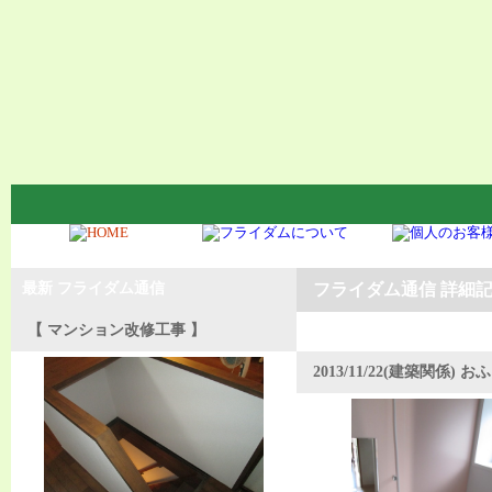
最新 フライダム通信
フライダム通信 詳細記事(
【 マンション改修工事 】
2013/11/22(建築関係)
おふ