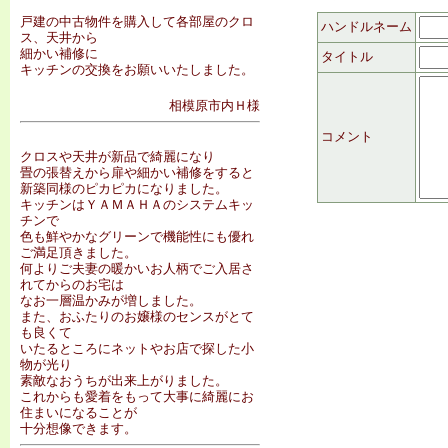
戸建の中古物件を購入して各部屋のクロ
ハンドルネーム
ス、天井から
細かい補修に
タイトル
キッチンの交換をお願いいたしました。
相模原市内Ｈ様
コメント
クロスや天井が新品で綺麗になり
畳の張替えから扉や細かい補修をすると
新築同様のピカピカになりました。
キッチンはＹＡＭＡＨＡのシステムキッ
チンで
色も鮮やかなグリーンで機能性にも優れ
ご満足頂きました。
何よりご夫妻の暖かいお人柄でご入居さ
れてからのお宅は
なお一層温かみが増しました。
また、おふたりのお嬢様のセンスがとて
も良くて
いたるところにネットやお店で探した小
物が光り
素敵なおうちが出来上がりました。
これからも愛着をもって大事に綺麗にお
住まいになることが
十分想像できます。