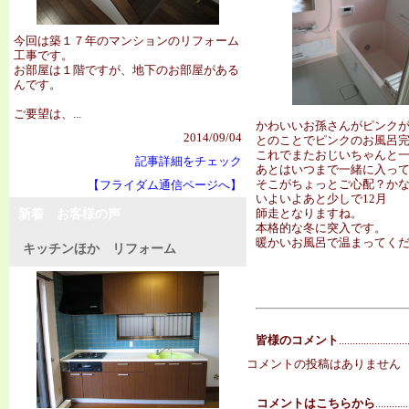
今回は築１７年のマンションのリフォーム
工事です。
お部屋は１階ですが、地下のお部屋がある
んです。
ご要望は、...
かわいいお孫さんがピンクが
2014/09/04
とのことでピンクのお風呂
これでまたおじいちゃんと
記事詳細をチェック
あとはいつまで一緒に入っ
そこがちょっとご心配？か
【フライダム通信ページへ】
いよいよあと少しで12月
師走となりますね。
新着 お客様の声
本格的な冬に突入です。
暖かいお風呂で温まってく
キッチンほか リフォーム
皆様のコメント
.........................
コメントの投稿はありません
コメントはこちらから
............